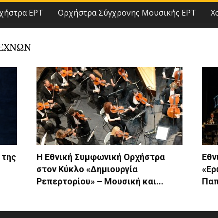
χήστρα ΕΡΤ
Ορχήστρα Σύγχρονης Μουσικής ΕΡΤ
Χ
ΤΕΧΝΩΝ
 της
Η Εθνική Συμφωνική Ορχήστρα
Εθν
στον Κύκλο «Δημιουργία
«Ερ
Ρεπερτορίου» – Μουσική και...
Παπ