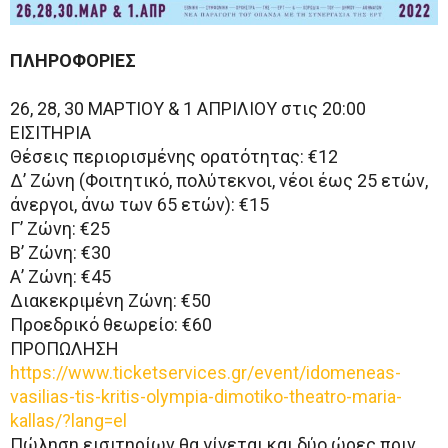
ΠΛΗΡΟΦΟΡΙΕΣ
26, 28, 30 ΜΑΡΤΙΟΥ & 1 ΑΠΡΙΛΙΟΥ στις 20:00
ΕΙΣΙΤΗΡΙΑ
Θέσεις περιορισμένης ορατότητας: €12
Δ’ Ζώνη (Φοιτητικό, πολύτεκνοι, νέοι έως 25 ετών,
άνεργοι, άνω των 65 ετών): €15
Γ’ Ζώνη: €25
Β’ Ζώνη: €30
Α’ Ζώνη: €45
Διακεκριμένη Ζώνη: €50
Προεδρικό θεωρείο: €60
ΠΡΟΠΩΛΗΣΗ
https://www.ticketservices.gr/event/idomeneas-
vasilias-tis-kritis-olympia-dimotiko-theatro-maria-
kallas/?lang=el
Πώληση εισιτηρίων θα γίνεται και δύο ώρες πριν