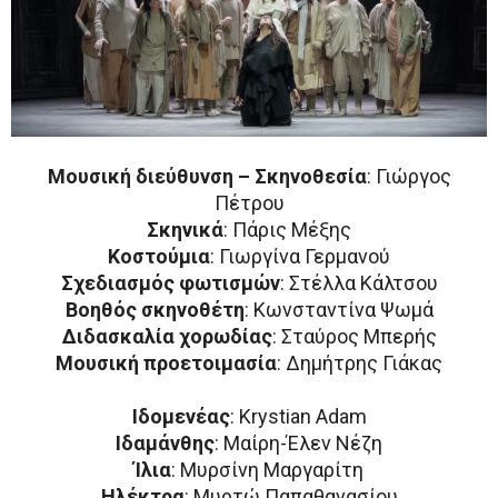
Μουσική διεύθυνση
–
Σκηνοθεσία
: Γιώργος
Πέτρου
Σκηνικά
: Πάρις Μέξης
Κοστούμια
: Γιωργίνα Γερμανού
Σχεδιασμός φωτισμών
: Στέλλα Κάλτσου
Βοηθός σκηνοθέτη
: Κωνσταντίνα Ψωμά
Διδασκαλία χορωδίας
: Σταύρος Μπερής
Μουσική προετοιμασία
: Δημήτρης Γιάκας
Ιδομενέας
: Krystian Adam
Ιδαμάνθης
: Μαίρη-Έλεν Νέζη
Ίλια
: Μυρσίνη Μαργαρίτη
Ηλέκτρα
: Μυρτώ Παπαθανασίου