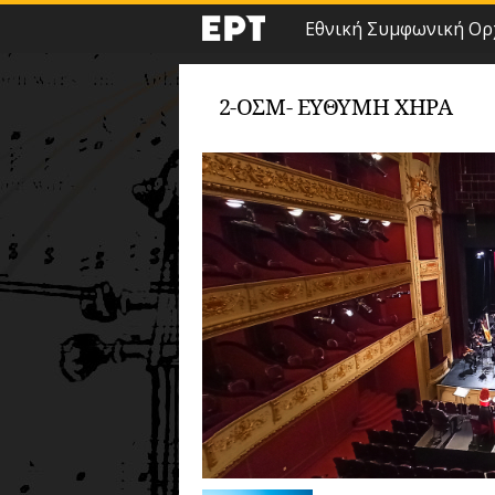
Εθνική Συμφωνική Ορ
2-ΟΣΜ- ΕΎΘΥΜΗ ΧΉΡΑ