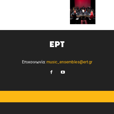
Επικοινωνία:
music_ensembles@ert.gr