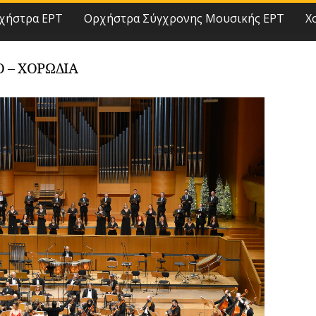
χήστρα ΕΡΤ
Ορχήστρα Σύγχρονης Μουσικής ΕΡΤ
Χ
 – ΧΟΡΩΔΊΑ