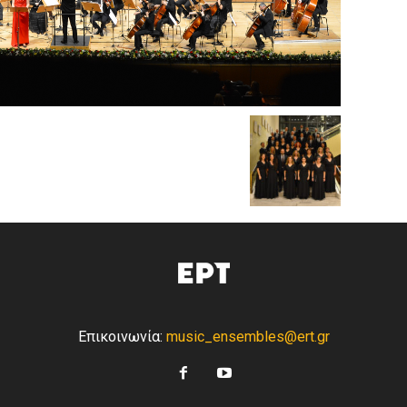
Επικοινωνία:
music_ensembles@ert.gr