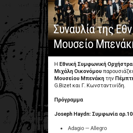
Συναυλία της Εθ
Μουσείο Μπενάκη
Η
Εθνική Συμφωνική Ορχήστρα
Μιχάλη Οικονόμου
παρουσιάζει
Μουσείου Μπενάκη
την
Πέμπτη
G.Bizet και Γ. Κωνσταντινίδη.
Πρόγραμμα
Joseph
Haydn
: Συμφωνία αρ.10
Adagio — Allegro