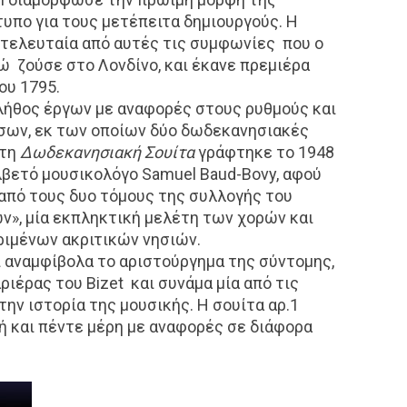
υπο για τους μετέπειτα δημιουργούς. Η
 τελευταία από αυτές τις συμφωνίες που ο
ώ ζούσε στο Λονδίνο, και έκανε πρεμιέρα
ου 1795.
λήθος έργων με αναφορές στους ρυθμούς και
σων, εκ των οποίων δύο δωδεκανησιακές
ώτη
Δωδεκανησιακή Σουίτα
γράφτηκε το 1948
λβετό μουσικολόγο Samuel Baud-Bovy, αφού
 από τους δυο τόμους της συλλογής του
», μία εκπληκτική μελέτη των χορών και
ιμένων ακριτικών νησιών.
 αναμφίβολα το αριστούργημα της σύντομης,
ριέρας του Bizet και συνάμα μία από τις
ην ιστορία της μουσικής. Η σουίτα αρ.1
ή και πέντε μέρη με αναφορές σε διάφορα