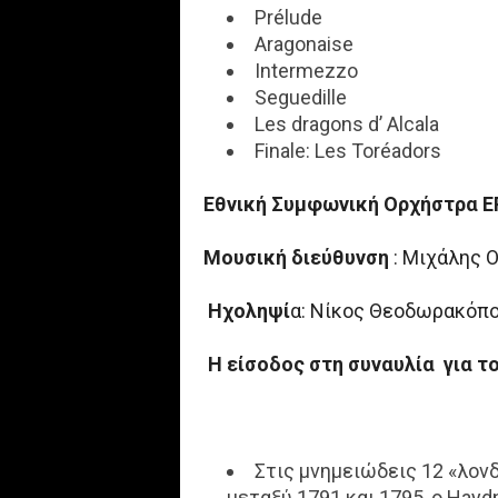
Prélude
Aragonaise
Intermezzo
Seguedille
Les dragons d’ Alcala
Finale: Les Toréadors
Εθνική Συμφωνική Ορχήστρα Ε
Μουσική διεύθυνση
: Μιχάλης 
Ηχοληψί
α: Νίκος Θεοδωρακόπο
Η είσοδος στη συναυλία για το
Στις μνημειώδεις 12 «λον
μεταξύ 1791 και 1795, ο Hay