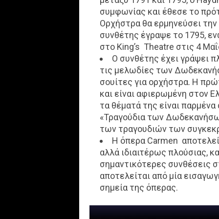
συμφωνίας και έθεσε το πρότ
Ορχήστρα θα ερμηνεύσει την
συνθέτης έγραψε το 1795, εν
στο King’s Theatre στις 4 Μαΐ
Ο συνθέτης έχει γράψει π
τις μελωδίες των Δωδεκανή
σουίτες για ορχήστρα. Η πρ
και είναι αφιερωμένη στον Ε
τα θέματά της είναι παρμένα
«Τραγούδια των Δωδεκανήσων
των τραγουδιών των συγκεκρ
Η όπερα Carmen αποτελεί
αλλά ιδιαιτέρως πλούσιας, κα
σημαντικότερες συνθέσεις στ
αποτελείται από μία εισαγωγ
σημεία της όπερας.