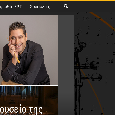
ορωδία ΕΡΤ
Συναυλίες
ουσείο της