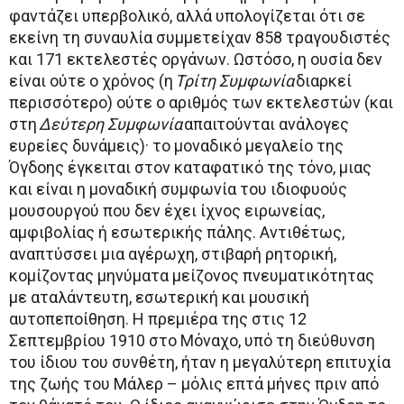
φαντάζει υπερβολικό, αλλά υπολογίζεται ότι σε
εκείνη τη συναυλία συμμετείχαν 858 τραγουδιστές
και 171 εκτελεστές οργάνων. Ωστόσο, η ουσία δεν
είναι ούτε ο χρόνος (η
Τρίτη Συμφωνία
διαρκεί
περισσότερο) ούτε ο αριθμός των εκτελεστών (και
στη
Δεύτερη Συμφωνία
απαιτούνται ανάλογες
ευρείες δυνάμεις)· το μοναδικό μεγαλείο της
Όγδοης έγκειται στον καταφατικό της τόνο, μιας
και είναι η μοναδική συμφωνία του ιδιοφυούς
μουσουργού που δεν έχει ίχνος ειρωνείας,
αμφιβολίας ή εσωτερικής πάλης. Αντιθέτως,
αναπτύσσει μια αγέρωχη, στιβαρή ρητορική,
κομίζοντας μηνύματα μείζονος πνευματικότητας
με αταλάντευτη, εσωτερική και μουσική
αυτοπεποίθηση. Η πρεμιέρα της στις 12
Σεπτεμβρίου 1910 στο Μόναχο, υπό τη διεύθυνση
του ίδιου του συνθέτη, ήταν η μεγαλύτερη επιτυχία
της ζωής του Μάλερ – μόλις επτά μήνες πριν από