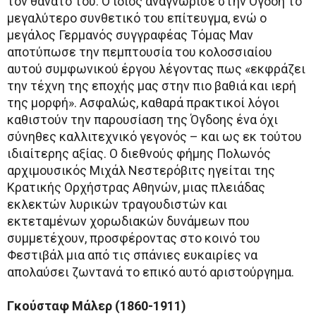
τον θάνατό του. Ο ίδιος αναγνώρισε στην Όγδοη το
μεγαλύτερο συνθετικό του επίτευγμα, ενώ ο
μεγάλος Γερμανός συγγραφέας Τόμας Μαν
αποτύπωσε την πεμπτουσία του κολοσσιαίου
αυτού συμφωνικού έργου λέγοντας πως «εκφράζει
την τέχνη της εποχής μας στην πιο βαθιά και ιερή
της μορφή». Ασφαλώς, καθαρά πρακτικοί λόγοι
καθιστούν την παρουσίαση της Όγδοης ένα όχι
σύνηθες καλλιτεχνικό γεγονός – και ως εκ τούτου
ιδιαίτερης αξίας. Ο διεθνούς φήμης Πολωνός
αρχιμουσικός Μιχάλ Νεστερόβιτς ηγείται της
Κρατικής Ορχήστρας Αθηνών, μιας πλειάδας
εκλεκτών λυρικών τραγουδιστών και
εκτεταμένων χορωδιακών δυνάμεων που
συμμετέχουν, προσφέροντας στο κοινό του
Φεστιβάλ μια από τις σπάνιες ευκαιρίες να
απολαύσει ζωντανά το επικό αυτό αριστούργημα.
Γκούσταφ Μάλερ (1860-1911)