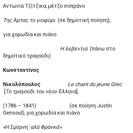
Αντωνία Τζίτζικα, μέτζο σοπράνο
Της Άρτας το γιοφύρι
(σε δημοτική ποίηση),
για χορωδία και πιάνο
Η λεβεντιά
(πάνω στο
δημοτικό τραγούδι)
Κωνσταντίνος
Νικολόπουλος
Le
chant
du
jeune
Grec
[
Το τραγούδι του νέου Έλληνα
],
(1786 – 1841) (σε ποίηση Justin
Gensoul), για χορωδία και πιάνο
«Η Σμύρνη ‘
αλά Φράνκα
’»