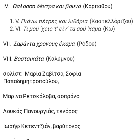
ΙV.
Θάλασσα δέντρα και βουνά
(Καρπάθου)
V.
Πιάνω πέτρες και λιθάρια
(Καστελλόριζου)
VI.
Τι μού ‘χεις τ’ είν’ τα σού ‘καμα
(Κω)
VII.
Σαράντα χρόνους έκαμα
(Ρόδου)
VIII.
Βοστσικάτα
(Καλύμνου)
σολίστ: Μαρία Ζαβίτσα, Σοφία
Παπαδημητροπούλου,
Μαρίνα Ρετσκάλοβα, σοπράνο
Λουκάς Πανουργιάς, τενόρος
Ιωσήφ Κετεντζιάν, βαρύτονος