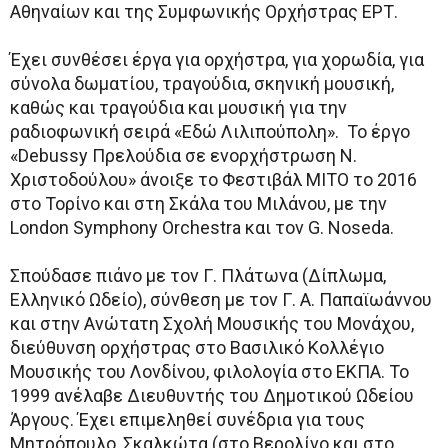
Αθηναίων και της Συμφωνικής Ορχήστρας ΕΡΤ.
Έχει συνθέσει έργα για ορχήστρα, για χορωδία, για
σύνολα δωματίου, τραγούδια, σκηνική μουσική,
καθώς και τραγούδια και μουσική για την
ραδιοφωνική σειρά «Εδώ Λιλιπούπολη». Το έργο
«Debussy Πρελούδια σε ενορχήστρωση Ν.
Χριστοδούλου» άνοιξε το Φεστιβάλ ΜΙΤΟ το 2016
στο Τορίνο και στη Σκάλα του Μιλάνου, με την
London Symphony Orchestra και τον G. Noseda.
Σπούδασε πιάνο με τον Γ. Πλάτωνα (Δίπλωμα,
Ελληνικό Ωδείο), σύνθεση με τον Γ. Α. Παπαϊωάννου
και στην Ανώτατη Σχολή Μουσικής του Μονάχου,
διεύθυνση ορχήστρας στο Βασιλικό Κολλέγιο
Μουσικής του Λονδίνου, φιλολογία στο ΕΚΠΑ. Το
1999 ανέλαβε Διευθυντής του Δημοτικού Ωδείου
Άργους. Έχει επιμεληθεί συνέδρια για τους
Μητρόπουλο, Σκαλκώτα (στο Βερολίνο και στο