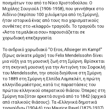
ποιημάτων του από το Νίκο Χριστοδούλου. Ο
Μιχάλης Σουγιούλ (1906-1958), που γεννήθηκε στο
Αϊδίνιο (περίπου 100 χιλιόμετρα από τη Σμύρνη),
ήταν ιστορικά ένας από τους πιο χαρισματικούς
συνθέτες στο «ελαφρό» τραγούδι. Το τραγούδι του
«Άστα τα μαλάκια σου» παρουσιάζεται σε
χορωδιακή επεξεργασία.
Το ανδρικό χορωδιακό “O Eros, Allsieger im Kampf”
(Έρως ανίκατε μάχαν) του Felix Mendelssohn δίνει
μια νύξη για τη μουσική ζωή στη Σμύρνη. Βρίσκεται
στη σκηνική μουσική για την Αντιγόνη του Σοφοκλή
του Mendelssohn, την οποία διηύθυνε στη Σμύρνη
το 1889 στη Σμύρνη η Ελπίδα Λαμπελέτ, η πρώτη
ελληνίδα μαέστρος, κατά τις παραστάσεις του
πρώτου ελληνικού οπερατικού θιάσου. Όπερες στη
Σμύρνη παιζόταν αρκετά συχνά από το 1842 (αρχικά
από ιταλικούς θιάσους). Τα «Ελληνικά δημοτικά
τραγούδια» (1904-6) του Maurice Ravel (1875-1937)