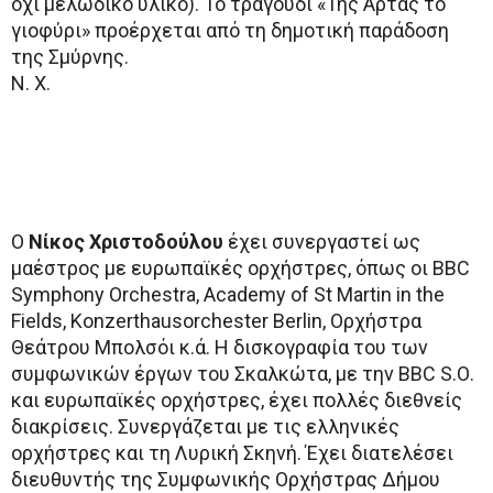
όχι μελωδικό υλικό). Το τραγούδι «Της Άρτας το
γιοφύρι» προέρχεται από τη δημοτική παράδοση
της Σμύρνης.
Ν. Χ.
Ο
Νίκος Χριστοδούλου
έχει συνεργαστεί ως
μαέστρος με ευρωπαϊκές ορχήστρες, όπως οι BBC
Symphony Orchestra, Academy of St Martin in the
Fields, Konzerthausorchester Berlin, Ορχήστρα
Θεάτρου Μπολσόι κ.ά. Η δισκογραφία του των
συμφωνικών έργων του Σκαλκώτα, με την BBC S.Ο.
και ευρωπαϊκές ορχήστρες, έχει πολλές διεθνείς
διακρίσεις. Συνεργάζεται με τις ελληνικές
ορχήστρες και τη Λυρική Σκηνή. Έχει διατελέσει
διευθυντής της Συμφωνικής Ορχήστρας Δήμου