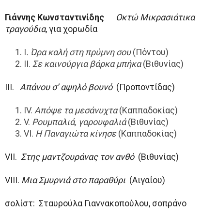
Γιάννης Κωνσταντινίδης
Οκτώ Μικρασιάτικα
τραγούδια
, για χορωδία
I
.
Ώρα καλή στη πρύμνη σου
(Πόντου)
II.
Σε καινούργια βάρκα μπήκα
(Βιθυνίας)
III.
Απάνου σ’ αψηλό βουνό
(Προποντίδας)
IV.
Απόψε τα μεσάνυχτα
(Καππαδοκίας)
V.
Ρουμπαλιά, γαρουφαλιά
(Βιθυνίας)
VI.
Η Παναγιώτα κίνησε
(Καππαδοκίας)
VII.
Στης μαντζουράνας τον ανθό
(Βιθυνίας)
VIII.
Μια Σμυρνιά στο παραθύρι
(Αιγαίου)
σολίστ: Σταυρούλα Γιαννακοπούλου, σοπράνο